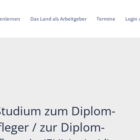
enlernen
Das Land als Arbeitgeber
Termine
Login 
Studium zum Diplom-
leger / zur Diplom-