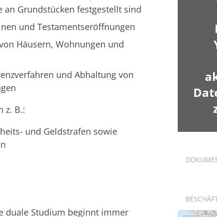
 an Grundstücken festgestellt sind
einen und Testamentseröffnungen
 von Häusern, Wohnungen und
a
venzverfahren und Abhaltung von
ngen
Dat
 z. B.:
iheits- und Geldstrafen sowie
en
DOKUME
BESCHÄF
te duale Studium beginnt immer