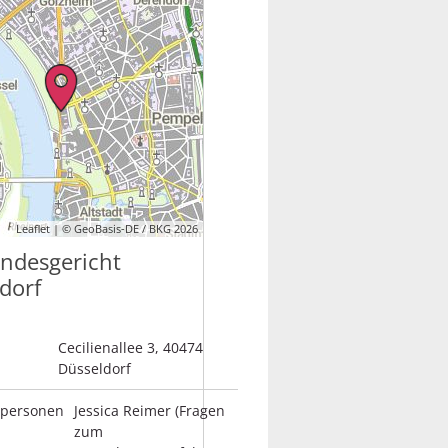
Leaflet | © GeoBasis-DE / BKG 2026
ndesgericht
dorf
Cecilienallee 3, 40474
Düsseldorf
personen
Jessica Reimer (Fragen
zum