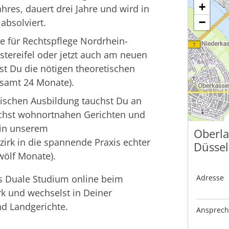
+
hres, dauert drei Jahre und wird in
−
absolviert.
e für Rechtspflege Nordrhein-
tereifel oder jetzt auch am neuen
st Du die nötigen theoretischen
esamt 24 Monate).
ischen Ausbildung tauchst Du an
chst wohnortnahen Gerichten und
 in unserem
Oberla
irk in die spannende Praxis echter
Düssel
wölf Monate).
as Duale Studium online beim
Adresse
k und wechselst in Deiner
d Landgerichte.
Ansprech