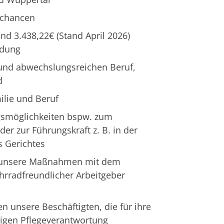
echancen
nd 3.438,22€ (Stand April 2026)
ldung
 und abwechslungsreichen Beruf,
d
ilie und Beruf
ngsmöglichkeiten bspw. zum
er zur Führungskraft z. B. in der
s Gerichtes
r unsere Maßnahmen mit dem
ahrradfreundlicher Arbeitgeber
n unsere Beschäftigten, die für ihre
igen Pflegeverantwortung