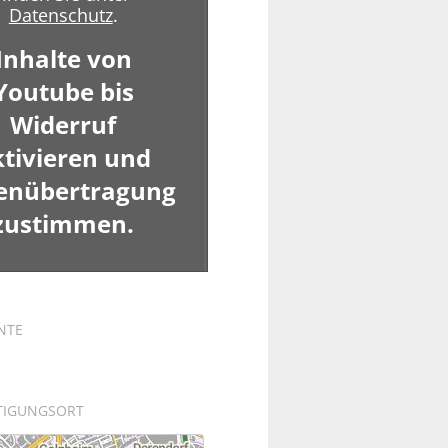
Datenschutz
.
Inhalte von
Youtube bis
Widerruf
ktivieren und
enübertragung
zustimmen.
NTE
TIGUNGSORT