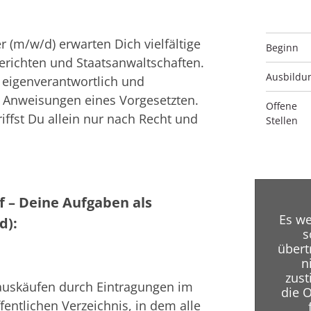
 (m/w/d) erwarten Dich vielfältige
Beginn
erichten und Staatsanwaltschaften.
Ausbildu
 eigenverantwortlich und
n Anweisungen eines Vorgesetzten.
Offene
iffst Du allein nur nach Recht und
Stellen
f – Deine Aufgaben als
Es we
d):
s
übert
n
zust
auskäufen durch Eintragungen im
die 
entlichen Verzeichnis, in dem alle